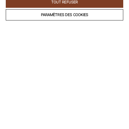
TOUT REFUSER
PARAMÈTRES DES COOKIES
ENTREPRISE
N° DE TVA
RUE/VOIE ET N°*
COMPLÉMENT D’ADRESSE